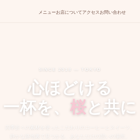
メニュー
お店について
アクセス
お問い合わせ
SINCE 2018 — TOKYO
心ほどける
一杯を、
桜
と共に
四季折々の素材を使ったこだわりのコーヒーとスイーツ。
静かな路地裏で見つかる、あなただけの憩いの場所。