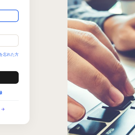
を忘れた方
録
 →