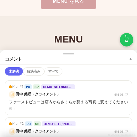
👆
コメント
▲
未解決
解決済み
すべて
ピン #1
PC
SP
DEMO-SITE/INDEX.HTML
田中 美咲（クライアント）
田
4/4 08:47
ファーストビューは店内からさくらが見える写真に変えてください
💬 1
ピン #2
PC
SP
DEMO-SITE/INDEX.HTML
田中 美咲（クライアント）
田
4/4 08:47
© 2026 pi-graphics.inc.